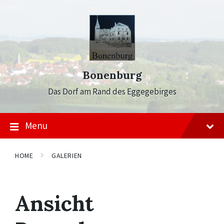
Skip
Skip
Skip
to
to
to
content
main
footer
navigation
Bonenburg
Das Dorf am Rand des Eggegebirges
Menu
HOME
GALERIEN
Ansicht