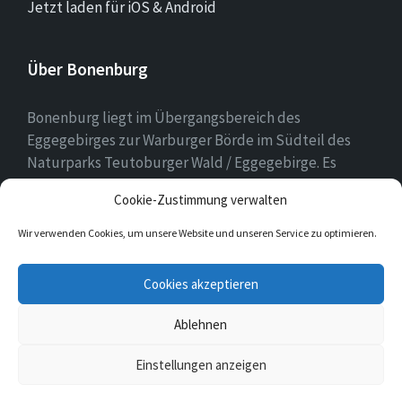
Jetzt laden für iOS & Android
Über Bonenburg
Bonenburg liegt im Übergangsbereich des
Eggegebirges zur Warburger Börde im Südteil des
Naturparks Teutoburger Wald / Eggegebirge. Es
gehört zur Stadt Warburg und dem Kreis Höxter in
Cookie-Zustimmung verwalten
Nordrhein-Westfalen.
Wir verwenden Cookies, um unsere Website und unseren Service zu optimieren.
E-
Facebook
Twitter
Cookies akzeptieren
Mail
Ablehnen
© 2026 Bonenburg
Einstellungen anzeigen