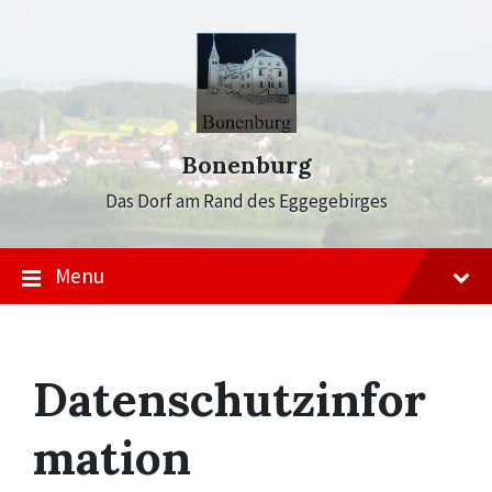
Skip
Skip
Skip
to
to
to
content
main
footer
navigation
Bonenburg
Das Dorf am Rand des Eggegebirges
Menu
Datenschutzinfor
mation