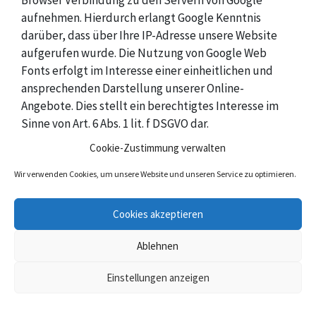
Browser Verbindung zu den Servern von Google
aufnehmen. Hierdurch erlangt Google Kenntnis
darüber, dass über Ihre IP-Adresse unsere Website
aufgerufen wurde. Die Nutzung von Google Web
Fonts erfolgt im Interesse einer einheitlichen und
ansprechenden Darstellung unserer Online-
Angebote. Dies stellt ein berechtigtes Interesse im
Sinne von Art. 6 Abs. 1 lit. f DSGVO dar.
Cookie-Zustimmung verwalten
Wenn Ihr Browser Web Fonts nicht unterstützt, wird
Wir verwenden Cookies, um unsere Website und unseren Service zu optimieren.
eine Standardschrift von Ihrem Computer genutzt.
Cookies akzeptieren
Weitere Informationen zu Google Web Fonts finden
Sie unter
https://developers.google.com/fonts/faq
Ablehnen
und in der Datenschutzerklärung von Google:
https://policies.google.com/privacy?hl=de
.
Einstellungen anzeigen