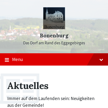
Skip
Skip
Skip
to
to
to
content
main
footer
navigation
Bonenburg
Das Dorf am Rand des Eggegebirges
Menu
Aktuelles
Immer auf dem Laufenden sein: Neuigkeiten
aus der Gemeinde!