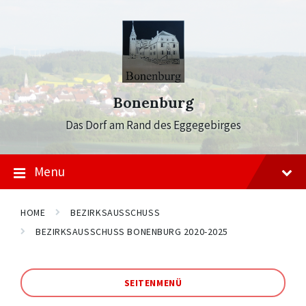
Skip
Skip
Skip
to
to
to
content
main
footer
navigation
Bonenburg
Das Dorf am Rand des Eggegebirges
Menu
HOME
BEZIRKSAUSSCHUSS
BEZIRKSAUSSCHUSS BONENBURG 2020-2025
SEITENMENÜ