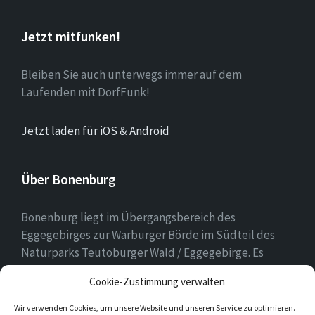
Jetzt mitfunken!
Bleiben Sie auch unterwegs immer auf dem
Laufenden mit DorfFunk!
Jetzt laden für iOS & Android
Über Bonenburg
Bonenburg liegt im Übergangsbereich des
Eggegebirges zur Warburger Börde im Südteil des
Naturparks Teutoburger Wald / Eggegebirge. Es
gehört zur Stadt Warburg und dem Kreis Höxter in
Cookie-Zustimmung verwalten
Nordrhein-Westfalen.
Wir verwenden Cookies, um unsere Website und unseren Service zu optimieren.