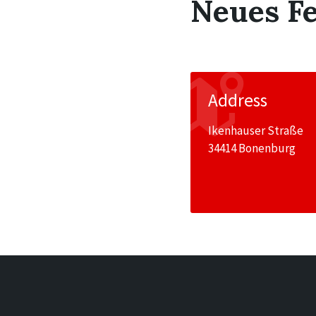
Neues F
Address
Ikenhauser Straße
34414 Bonenburg