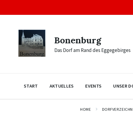
Skip
Skip
Skip
to
to
to
content
main
footer
navigation
Bonenburg
Das Dorf am Rand des Eggegebirges
START
AKTUELLES
EVENTS
UNSER D
HOME
DORFVERZEICHN