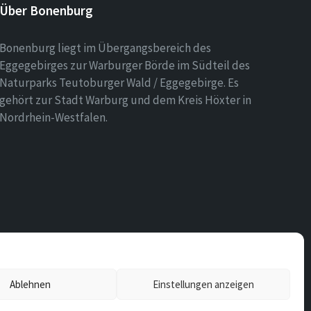
Über Bonenburg
Bonenburg liegt im Übergangsbereich des
Eggegebirges zur Warburger Börde im Südteil des
Naturparks Teutoburger Wald / Eggegebirge. Es
gehört zur Stadt Warburg und dem Kreis Höxter in
Nordrhein-Westfalen.
Ablehnen
Einstellungen anzeigen