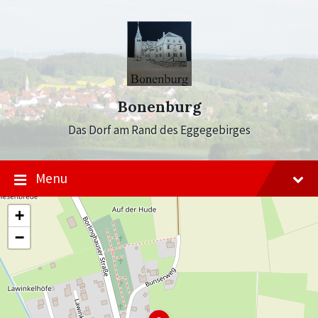
Skip
Skip
Skip
to
to
to
content
main
footer
navigation
Bonenburg
Das Dorf am Rand des Eggegebirges
Menu
+
−