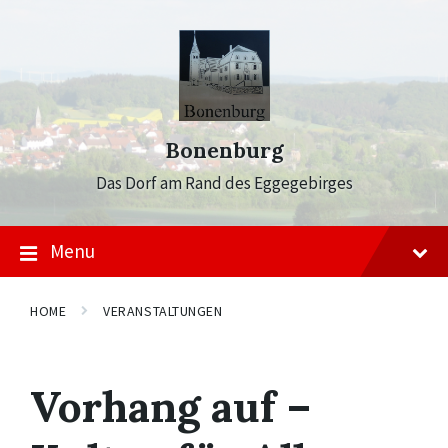
Skip
Skip
Skip
to
to
to
content
main
footer
navigation
Bonenburg
Das Dorf am Rand des Eggegebirges
Menu
HOME
VERANSTALTUNGEN
Vorhang auf –