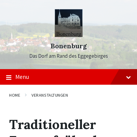
Skip
Skip
Skip
to
to
to
content
main
footer
navigation
Bonenburg
Das Dorf am Rand des Eggegebirges
Menu
HOME
VERANSTALTUNGEN
Traditioneller