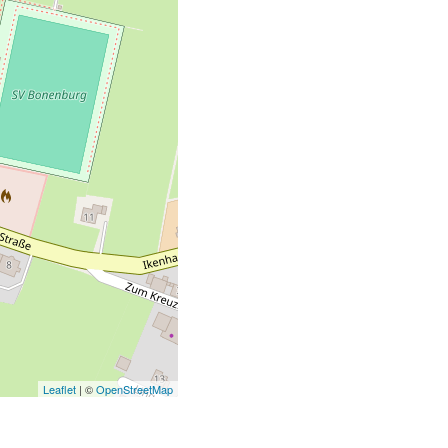
Leaflet
| ©
OpenStreetMap