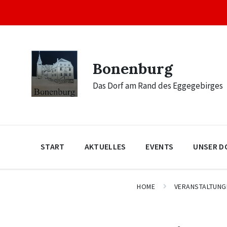
Skip
Skip
Skip
to
to
to
content
main
footer
navigation
Bonenburg
Das Dorf am Rand des Eggegebirges
START
AKTUELLES
EVENTS
UNSER D
HOME
VERANSTALTUNG