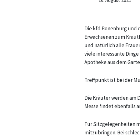
16. August 2021
Die kfd Bonenburg und de
Erwachsenen zum Krautb
und natürlich alle Frau
viele interessante Dinge
Apotheke aus dem Garte
Treffpunkt ist bei der 
Die Kräuter werden am Di
Messe findet ebenfalls a
Für Sitzgelegenheiten m
mitzubringen. Bei schlec