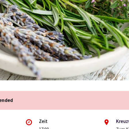
 ended
Zeit
Kreu