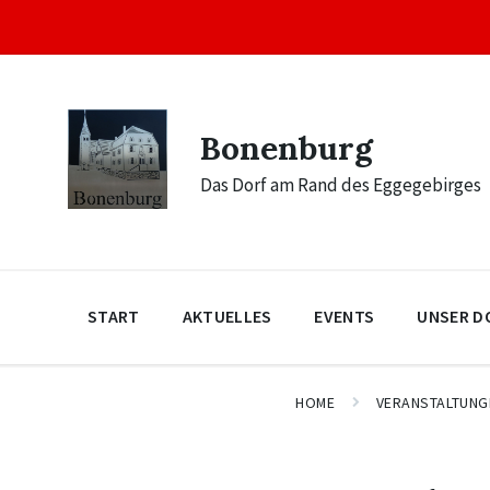
Skip
Skip
Skip
to
to
to
content
main
footer
navigation
Bonenburg
Das Dorf am Rand des Eggegebirges
START
AKTUELLES
EVENTS
UNSER D
HOME
VERANSTALTUNG