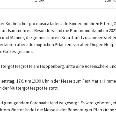
17:00
Zum K
r Kirchenchor pro musica laden alle Kinder mit ihren Eltern,
undsammeln ein. Besonders sind die Kommunionfamilien 2021
en und Männer, die gemeinsam ein Krautbund zusammen stelle
 erfahren über alle möglichen Pflanzen, vor allen Dingen Heilp
n Gottes genannt.
Muttergottesgrotte am Hoppenberg. Bitte eine Rosenschere un
enstag, 17.8. um 19.00 Uhr in der Messe zum Fest Mariä Himme
n der Muttergottesgrotte statt.
it genügendem Coronaabstand ist gesorgt. Es wird gebeten, e
htem Wetter findet die Messe in der Bonenburger Pfarrkirche s