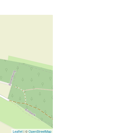
Leaflet
| ©
OpenStreetMap