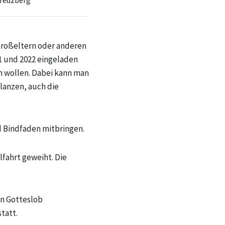
reuzberg
 Großeltern oder anderen
 und 2022 eingeladen
n wollen. Dabei kann man
flanzen, auch die
d Bindfaden mitbringen.
lfahrt geweiht. Die
in Gotteslob
tatt.