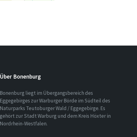
Über Bonenburg
Bonenburg liegt im Übergangsbereich des
Eggegebirges zur Warburger Börde im Südteil des
Naturparks Teutoburger Wald / Eggegebirge. Es
gehört zur Stadt Warburg und dem Kreis Höxter in
Nordrhein-Westfalen.