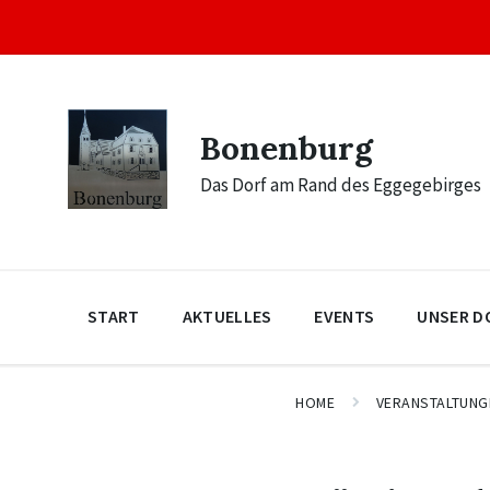
Skip
Skip
Skip
to
to
to
content
main
footer
navigation
Bonenburg
Das Dorf am Rand des Eggegebirges
START
AKTUELLES
EVENTS
UNSER D
HOME
VERANSTALTUNG