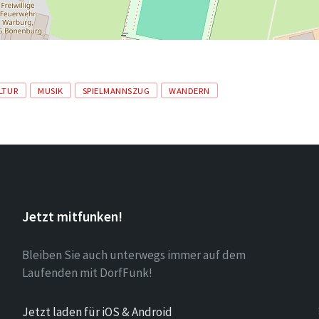
LTUR
MUSIK
SPIELMANNSZUG
WANDERN
Jetzt mitfunken!
Bleiben Sie auch unterwegs immer auf dem
Laufenden mit DorfFunk!
Jetzt laden für iOS & Android