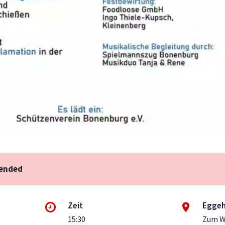
 ended
Zeit
Eggeh
15:30
Zum W