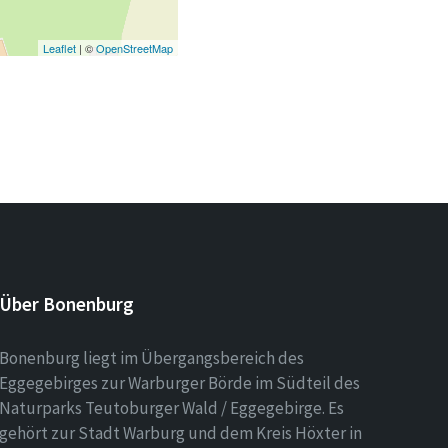
Leaflet
| ©
OpenStreetMap
Über Bonenburg
Bonenburg liegt im Übergangsbereich des
Eggegebirges zur Warburger Börde im Südteil des
Naturparks Teutoburger Wald / Eggegebirge. Es
gehört zur Stadt Warburg und dem Kreis Höxter in