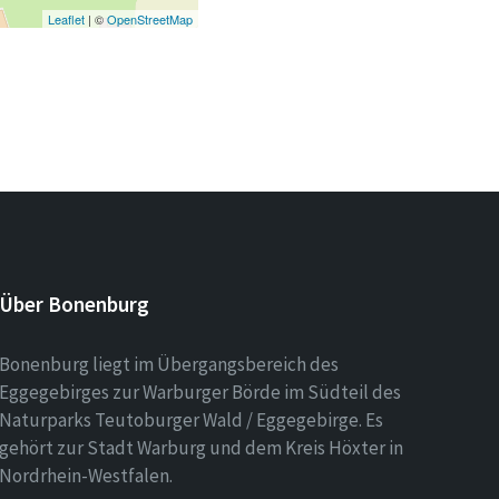
Leaflet
| ©
OpenStreetMap
Über Bonenburg
Bonenburg liegt im Übergangsbereich des
Eggegebirges zur Warburger Börde im Südteil des
Naturparks Teutoburger Wald / Eggegebirge. Es
gehört zur Stadt Warburg und dem Kreis Höxter in
Nordrhein-Westfalen.