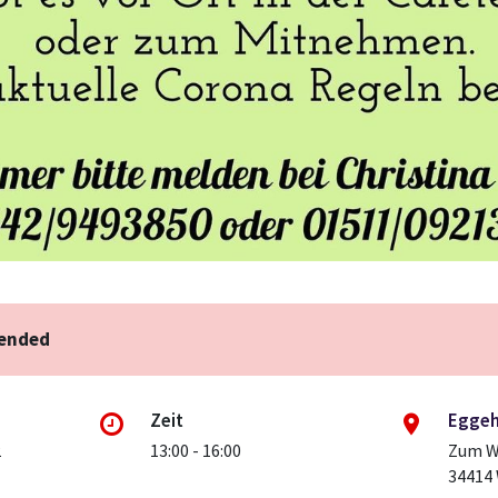
 ended
Zeit
Eggeh
2
13:00 - 16:00
Zum W
34414