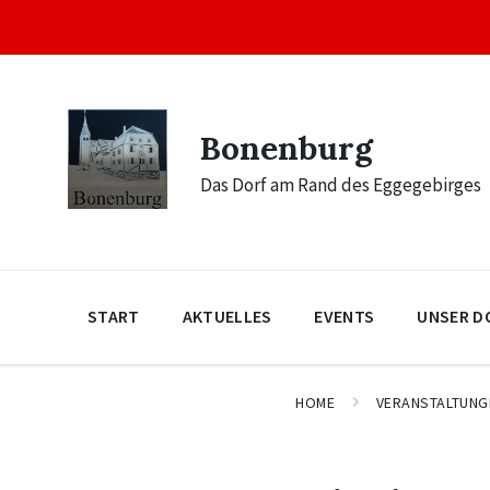
Skip
Skip
Skip
to
to
to
content
main
footer
navigation
Bonenburg
Das Dorf am Rand des Eggegebirges
START
AKTUELLES
EVENTS
UNSER D
HOME
VERANSTALTUNG