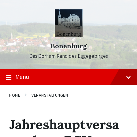
Skip
Skip
Skip
to
to
to
content
main
footer
navigation
Bonenburg
Das Dorf am Rand des Eggegebirges
Menu
HOME
VERANSTALTUNGEN
Jahreshauptversa