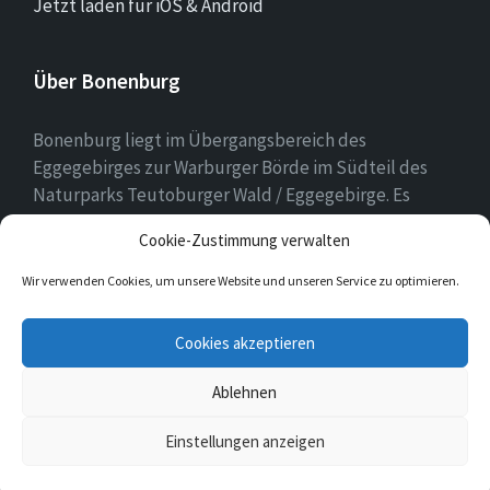
Jetzt laden für iOS & Android
Über Bonenburg
Bonenburg liegt im Übergangsbereich des
Eggegebirges zur Warburger Börde im Südteil des
Naturparks Teutoburger Wald / Eggegebirge. Es
gehört zur Stadt Warburg und dem Kreis Höxter in
Cookie-Zustimmung verwalten
Nordrhein-Westfalen.
Wir verwenden Cookies, um unsere Website und unseren Service zu optimieren.
E-
Facebook
Twitter
Cookies akzeptieren
Mail
Ablehnen
© 2026 Bonenburg
Einstellungen anzeigen