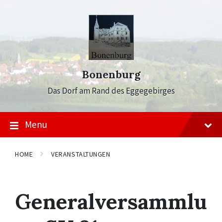
Skip
Skip
Skip
to
to
to
content
main
footer
navigation
Bonenburg
Das Dorf am Rand des Eggegebirges
Menu
HOME
VERANSTALTUNGEN
Generalversammlu