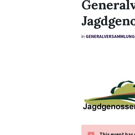
General
Jagdgen
in
GENERALVERSAMMLUNG
This event has