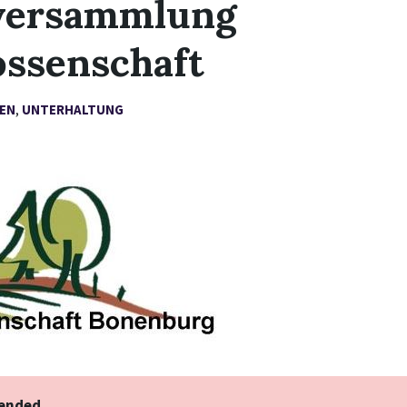
versammlung
ossenschaft
EN
,
UNTERHALTUNG
 ended