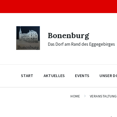
Skip
Skip
Skip
to
to
to
content
main
footer
navigation
Bonenburg
Das Dorf am Rand des Eggegebirges
START
AKTUELLES
EVENTS
UNSER D
HOME
VERANSTALTUNG