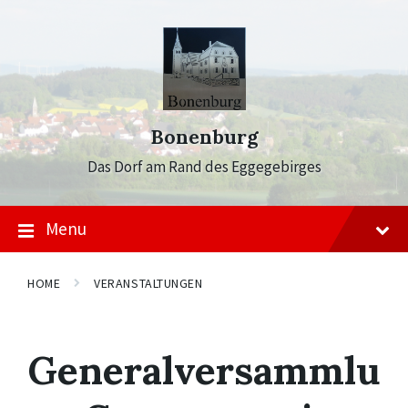
Skip
Skip
Skip
to
to
to
content
main
footer
navigation
Bonenburg
Das Dorf am Rand des Eggegebirges
Menu
HOME
VERANSTALTUNGEN
Generalversammlu