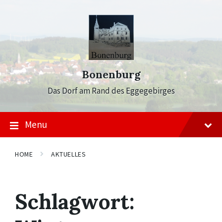
Skip
Skip
Skip
to
to
to
content
main
footer
navigation
Bonenburg
Das Dorf am Rand des Eggegebirges
Menu
HOME
AKTUELLES
Schlagwort: