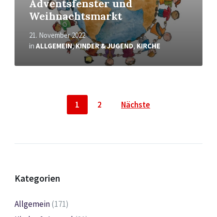
Adventsfenster und
Weihnachtsmarkt
21. November 2022
in
ALLGEMEIN
,
KINDER & JUGEND
,
KIRCHE
Seitennummerierung
1
2
Nächste
der
Beiträge
Kategorien
Allgemein
(171)