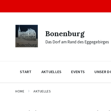
Skip
Skip
Skip
to
to
to
content
main
footer
navigation
Bonenburg
Das Dorf am Rand des Eggegebirges
START
AKTUELLES
EVENTS
UNSER D
HOME
AKTUELLES