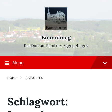
Skip
Skip
Skip
to
to
to
content
main
footer
navigation
Bonenburg
Das Dorf am Rand des Eggegebirges
Menu
HOME
AKTUELLES
Schlagwort: