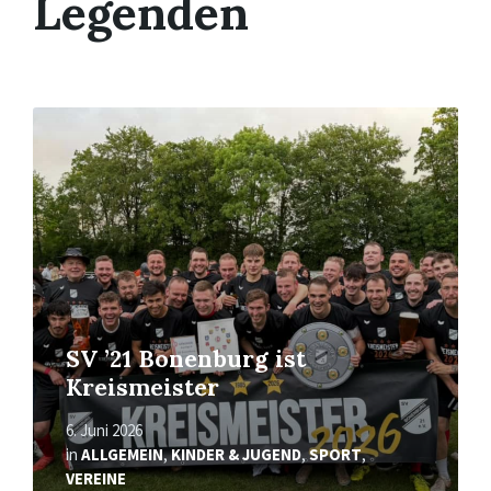
Legenden
Mehr
erfahren
SV ’21 Bonenburg ist
Kreismeister
6. Juni 2026
in
ALLGEMEIN
,
KINDER & JUGEND
,
SPORT
,
VEREINE