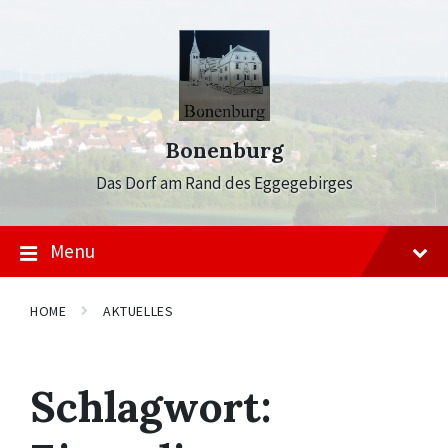
Skip
Skip
Skip
to
to
to
content
main
footer
navigation
Bonenburg
Das Dorf am Rand des Eggegebirges
Menu
HOME
AKTUELLES
Schlagwort: