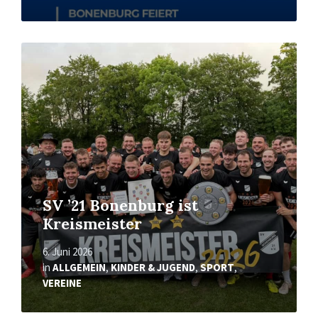
Mehr
erfahren
SV ’21 Bonenburg ist
Kreismeister
6. Juni 2026
in
ALLGEMEIN
,
KINDER & JUGEND
,
SPORT
,
VEREINE