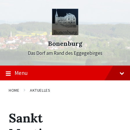
Skip
Skip
Skip
to
to
to
content
main
footer
navigation
Bonenburg
Das Dorf am Rand des Eggegebirges
Menu
HOME
AKTUELLES
Sankt