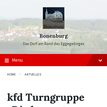
Skip
Skip
Skip
to
to
to
content
main
footer
navigation
Bonenburg
Das Dorf am Rand des Eggegebirges
Menu
HOME
AKTUELLES
kfd Turngruppe