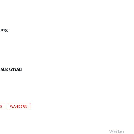
dung
orausschau
G
WANDERN
Weiter