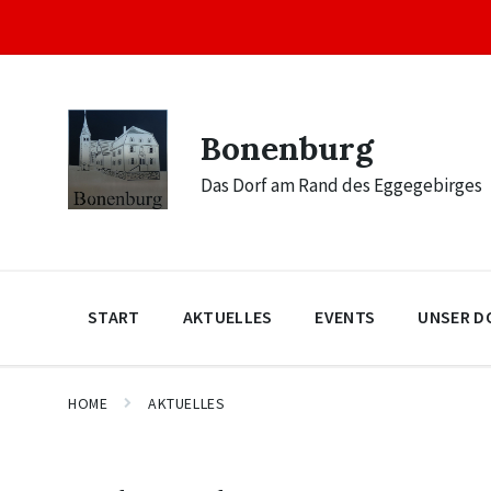
Skip
Skip
Skip
to
to
to
content
main
footer
navigation
Bonenburg
Das Dorf am Rand des Eggegebirges
START
AKTUELLES
EVENTS
UNSER D
HOME
AKTUELLES