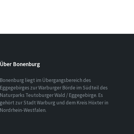
Über Bonenburg
Bonenburg liegt im Übergangsbereich des
Eggegebirges zur Warburger Börde im Südteil des
Naturparks Teutoburger Wald / Eggegebirge. Es
gehört zur Stadt Warburg und dem Kreis Höxter in
Nordrhein-Westfalen.