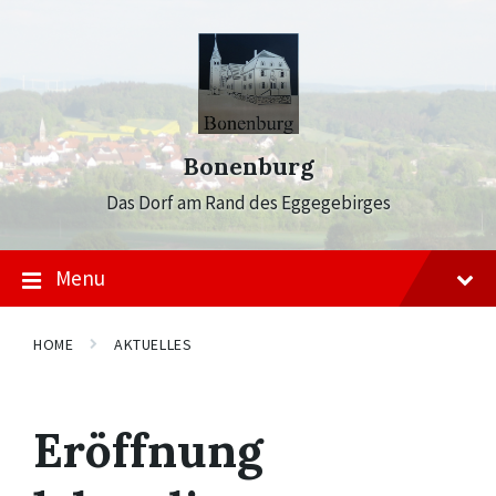
Skip
Skip
Skip
to
to
to
content
main
footer
navigation
Bonenburg
Das Dorf am Rand des Eggegebirges
Menu
HOME
AKTUELLES
Eröffnung