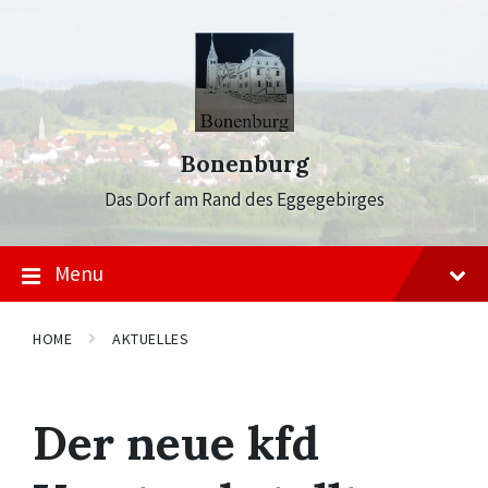
Skip
Skip
Skip
to
to
to
content
main
footer
navigation
Bonenburg
Das Dorf am Rand des Eggegebirges
Menu
HOME
AKTUELLES
Der neue kfd